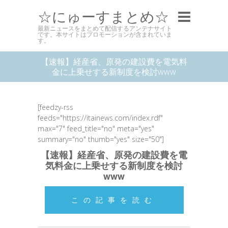
☆にゅーすまとめ☆
最新ニュースをまとめて配信するアンテナサイト
です。本サイトはプロモーションが含まれていま
す。
【速報】経産省、原発の建設費を電気料
金に上乗せする新制度を検討www
[feedzy-rss
feeds="https://itainews.com/index.rdf"
max="7" feed_title="no" meta="yes"
summary="no" thumb="yes" size="50"]
【速報】経産省、原発の建設費を電
気料金に上乗せする新制度を検討
www
この記事を読む