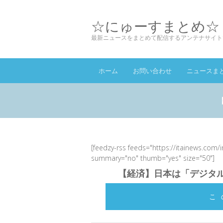
☆にゅーすまとめ☆
最新ニュースをまとめて配信するアンテナサイト
ホーム
お問い合わせ
ニュースま
[feedzy-rss feeds="https://itainews.com/
summary="no" thumb="yes" size="50"]
【経済】日本は「デジタル
こ