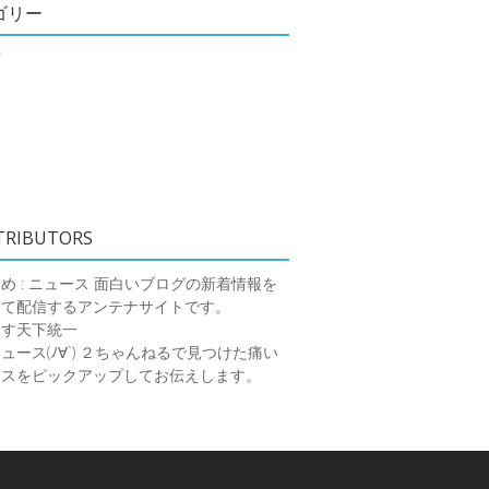
ゴリー
類
TRIBUTORS
め : ニュース
面白いブログの新着情報を
めて配信するアンテナサイトです。
ーす天下統一
ース(ﾉ∀`)
２ちゃんねるで見つけた痛い
ースをピックアップしてお伝えします。