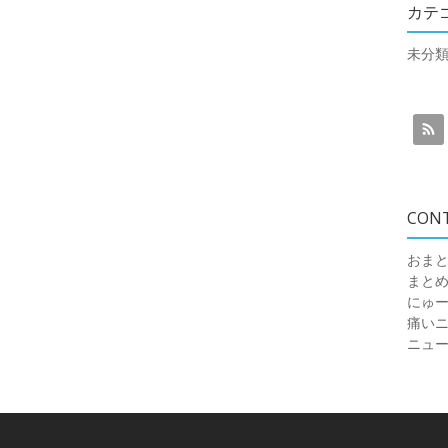
カテ
未分
CON
おまと
まと
にゅ
痛いニュ
ニュ