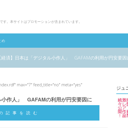
です。本サイトはプロモーションが含まれています。
とめ
【経済】日本は「デジタル小作人」 GAFAMの利用が円安要因
index.rdf" max="7" feed_title="no" meta="yes"
ジュ
小作人」 GAFAMの利用が円安要因に
の記事を読む