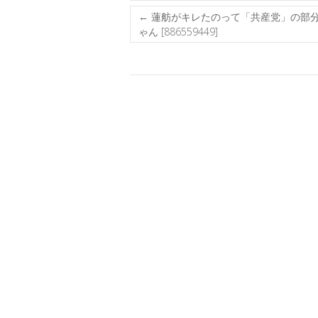
←
蓮舫がキレたのって「共産党」の部
ゃん [886559449]