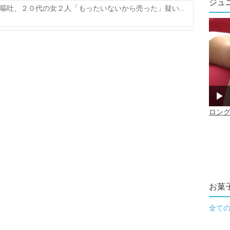
ジュ
嘔吐、２０代の女２人「もったいないから売った」疑い…
お菓
全て