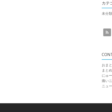
カテ
未分
CON
おまと
まと
にゅ
痛いニュ
ニュ