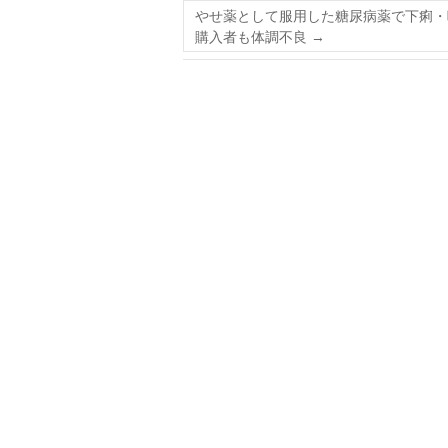
やせ薬として服用した糖尿病薬で下痢・
購入者も体調不良
→