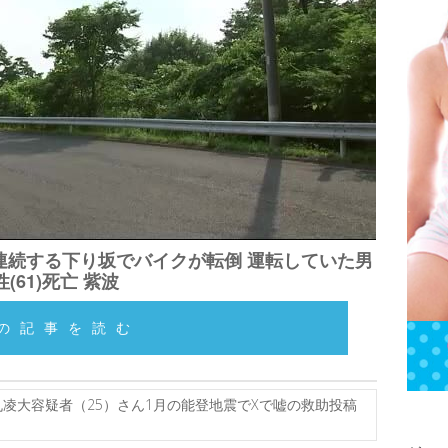
連続する下り坂でバイクが転倒 運転していた男
性(61)死亡 紫波
の記事を読む
凌大容疑者（25）さん1月の能登地震でXで嘘の救助投稿