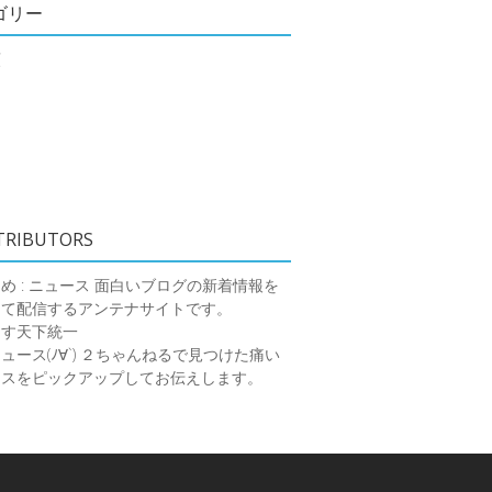
ゴリー
類
TRIBUTORS
め : ニュース
面白いブログの新着情報を
めて配信するアンテナサイトです。
ーす天下統一
ース(ﾉ∀`)
２ちゃんねるで見つけた痛い
ースをピックアップしてお伝えします。