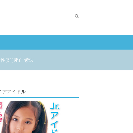
61)死亡 紫波
ニアアイドル