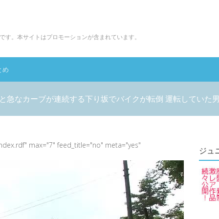
です。本サイトはプロモーションが含まれています。
とめ
と急なカーブが連続する下り坂でバイクが転倒 運転していた男性(
index.rdf" max="7" feed_title="no" meta="yes"
ジュ