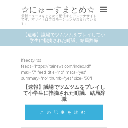
☆にゅーすまとめ☆
最新ニュースをまとめて配信するアンテナサイト
です。本サイトはプロモーションが含まれていま
す。
【速報】議場でツムツムをプレイして小
学生に指摘された町議、結局辞職
[feedzy-rss
feeds="https://itainews.com/index.rdf"
max="7" feed_title="no" meta="yes"
summary="no" thumb="yes" size="50"]
【速報】議場でツムツムをプレイし
て小学生に指摘された町議、結局辞
職
この記事を読む