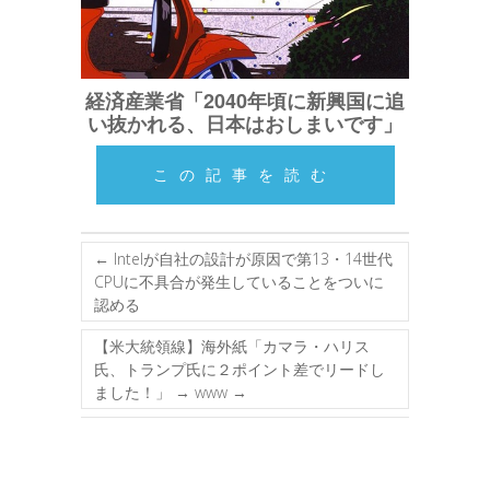
経済産業省「2040年頃に新興国に追
い抜かれる、日本はおしまいです」
この記事を読む
←
Intelが自社の設計が原因で第13・14世代
CPUに不具合が発生していることをついに
認める
【米大統領線】海外紙「カマラ・ハリス
氏、トランプ氏に２ポイント差でリードし
ました！」 → www
→