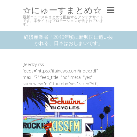
☆にゅーすまとめ☆
最新ニュースをまとめて配信するアンテナサイト
です。本サイトはプロモーションが含まれていま
す。
経済産業省「2040年頃に新興国に追い抜
かれる、日本はおしまいです」
[feedzy-rss
feeds="https://itainews.com/index.rdf"
max="7" feed_title="no" meta="yes"
summary="no" thumb="yes" size="50"]