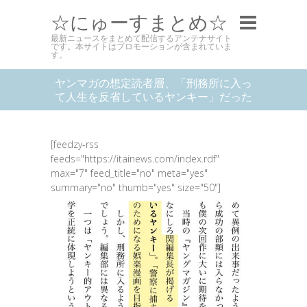
☆にゅーすまとめ☆
最新ニュースをまとめて配信するアンテナサイト
です。本サイトはプロモーションが含まれていま
す。
ヤンマガの想定読者層、「刑務所に入っ
て人生を反省しているヤンキー」だった
[feedzy-rss
feeds="https://itainews.com/index.rdf"
max="7" feed_title="no" meta="yes"
summary="no" thumb="yes" size="50"]