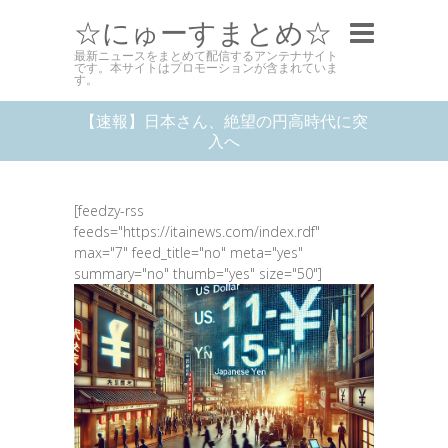
☆にゅーすまとめ☆
最新ニュースをまとめて配信するアンテナサイト
です。本サイトはプロモーションが含まれていま
す。
【速報】日本さん、絶望の円高時代に突
入へ
[feedzy-rss
feeds="https://itainews.com/index.rdf"
max="7" feed_title="no" meta="yes"
summary="no" thumb="yes" size="50"]