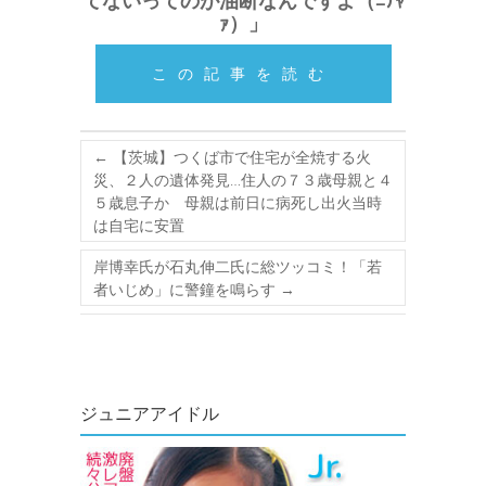
てないってのが油断なんですよ（ﾆﾁｬ
ｧ）」
この記事を読む
←
【茨城】つくば市で住宅が全焼する火
災、２人の遺体発見…住人の７３歳母親と４
５歳息子か 母親は前日に病死し出火当時
は自宅に安置
岸博幸氏が石丸伸二氏に総ツッコミ！「若
者いじめ」に警鐘を鳴らす
→
ジュニアアイドル