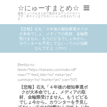
☆にゅーすまとめ☆
最新ニュースをまとめて配信するアンテナサイト
です。本サイトはプロモーションが含まれていま
す。
【悲報】石丸「４年後の都知事選ボクが
大本命でしょ。メディアの取材、金輪際
受けません。もうビビるでしょ今から。
カウンターを予見してないってのが油断
なんですよ（ﾆﾁｬｧ）」
[feedzy-rss
feeds="https://itainews.com/index.rdf"
max="7" feed_title="no" meta="yes"
summary="no" thumb="yes" size="50"]
【悲報】石丸「４年後の都知事選ボ
クが大本命でしょ。メディアの取
材、金輪際受けません。もうビビる
でしょ今から。カウンターを予見し