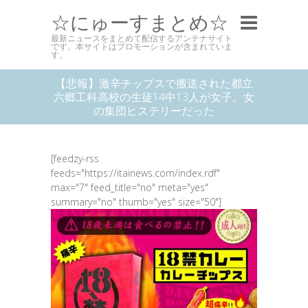
☆にゅーすまとめ☆
最新ニュースをまとめて配信するアンテナサイト
です。本サイトはプロモーションが含まれていま
す。
【悲報】激辛チップスで搬送された都立
六郷工科高校の生徒14中13人が女子。女
の集団ヒステリーだった
[feedzy-rss
feeds="https://itainews.com/index.rdf"
max="7" feed_title="no" meta="yes"
summary="no" thumb="yes" size="50"]