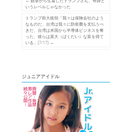
←
銃撃から生還したトランプさん、奇跡と
いうレベルじゃなかった
トランプ前大統領「我々は保険会社のよう
なものだ、台湾は我々に防衛費を支払うべ
きだ、台湾は米国から半導体ビジネスを奪
った、彼らは莫大（ばくだい）な富を得て
いる」[7/17]
→
ジュニアアイドル