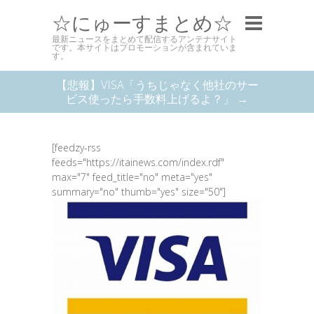
☆にゅーすまとめ☆
最新ニュースをまとめて配信するアンテナサイト
です。本サイトはプロモーションが含まれていま
す。
【悲報】VISA「うちじゃなく他社のサー
ビス使ったら手数料上げるよ？」 →
[feedzy-rss
feeds="https://itainews.com/index.rdf"
max="7" feed_title="no" meta="yes"
summary="no" thumb="yes" size="50"]