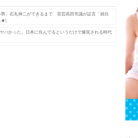
い男」石丸伸二ができるまで 安芸高田市議が証言「就任
★]
ヤバかった。日本に住んでるというだけで爆笑される時代