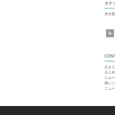
カテ
未分
CON
おまと
まと
にゅ
痛いニュ
ニュ