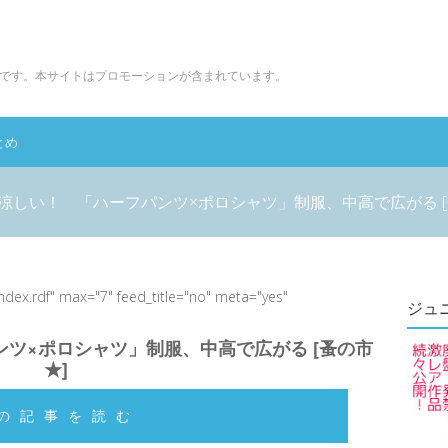
です。本サイトはプロモーションが含まれています。
とめ
涼しい！ 「ハーフパンツ×ポロシャツ」制服、中高で広がる [
index.rdf" max="7" feed_title="no" meta="yes"
ジュ
ツ×ポロシャツ」制服、中高で広がる [蚤の市
★]
の記事を読む