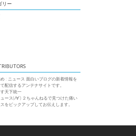
ゴリー
類
TRIBUTORS
め : ニュース
面白いブログの新着情報を
めて配信するアンテナサイトです。
ーす天下統一
ース(ﾉ∀`)
２ちゃんねるで見つけた痛い
ースをピックアップしてお伝えします。