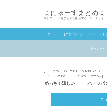
☆にゅーすまとめ☆
最新ニュースをまとめて配信するアンテナサイト
ホーム
お問い合わせ
ニュースま
めっちゃ
[feedzy-rss feeds="https://itainews.com/
summary="no" thumb="yes" size="50"]
めっちゃ涼しい！ 「ハーフパン
こ