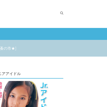
蚤の市★]
ニアアイドル