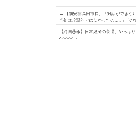
←
【前安芸高田市長】「対話ができな
当初は攻撃的ではなかったのに…」 [ぐれ
【終国悲報】日本経済の衰退、やっぱり
へwww
→