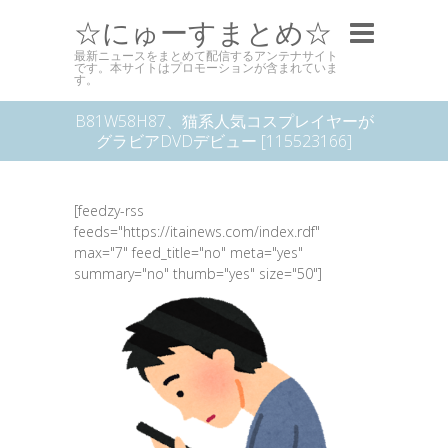
☆にゅーすまとめ☆
最新ニュースをまとめて配信するアンテナサイト
です。本サイトはプロモーションが含まれていま
す。
B81W58H87、猫系人気コスプレイヤーが
グラビアDVDデビュー [115523166]
[feedzy-rss
feeds="https://itainews.com/index.rdf"
max="7" feed_title="no" meta="yes"
summary="no" thumb="yes" size="50"]