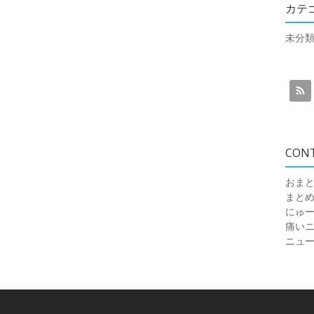
カテ
未分
CON
おまと
まと
にゅ
痛いニュ
ニュ