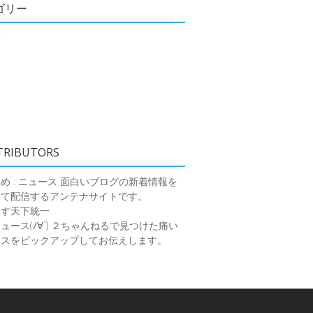
ゴリー
類
TRIBUTORS
め : ニュース
面白いブログの新着情報を
めて配信するアンテナサイトです。
ーす天下統一
ース(ﾉ∀`)
２ちゃんねるで見つけた痛い
ースをピックアップしてお伝えします。