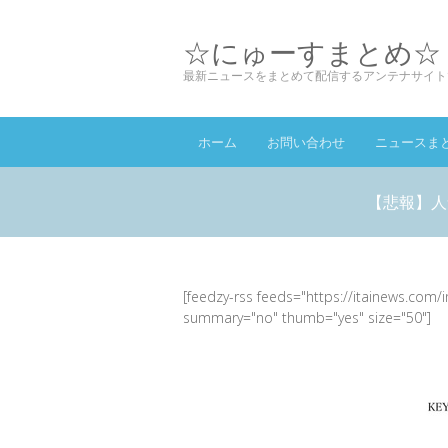
☆にゅーすまとめ☆
最新ニュースをまとめて配信するアンテナサイト
ホーム
お問い合わせ
ニュースま
【悲報】人
[feedzy-rss feeds="https://itainews.com/
summary="no" thumb="yes" size="50"]