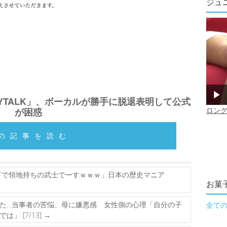
ジュ
YTALK」、ボーカルが勝手に脱退表明して公式
が困惑
の記事を読む
下で領地持ちの武士でーすｗｗｗ」日本の歴史マニア
お菓
た…当事者の苦悩、母に嫌悪感 女性側の心理「自分の子
全て
」 [7/13]
→