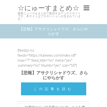
☆にゅーすまとめ☆
最新ニュースをまとめて配信するアンテナサイト
です。本サイトはプロモーションが含まれていま
す。
【悲報】アサクリシャドウズ、さらにや
らかす
[feedzy-rss
feeds="https://itainews.com/index.rdf"
max="7" feed_title="no" meta="yes"
summary="no" thumb="yes" size="50"]
【悲報】アサクリシャドウズ、さら
にやらかす
この記事を読む