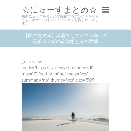
☆にゅーすまとめ☆
最新ニュースをまとめて配信するアンテナサイト
です。本サイトはプロモーションが含まれていま
す。
【熱中症対策】猛暑でもエアコン嫌い？
高齢者の謎の節約術とその実情
[feedzy-rss
feeds="https://itainews.com/index.rdf"
max="7" feed_title="no" meta="yes"
summary="no" thumb="yes" size="50"]