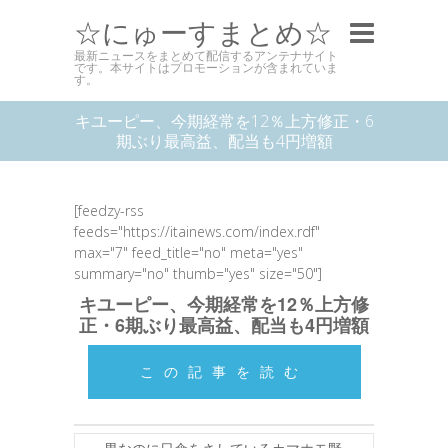
☆にゅーすまとめ☆
最新ニュースをまとめて配信するアンテナサイト
です。本サイトはプロモーションが含まれていま
す。
キユーピー、今期経常を12％上方修正・6
期ぶり最高益、配当も4円増額
[feedzy-rss
feeds="https://itainews.com/index.rdf"
max="7" feed_title="no" meta="yes"
summary="no" thumb="yes" size="50"]
キユーピー、今期経常を12％上方修
正・6期ぶり最高益、配当も4円増額
この記事を読む