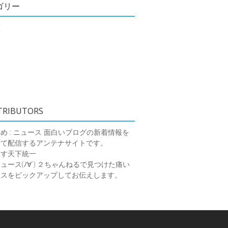
ゴリー
類
TRIBUTORS
め : ニュース
面白いブログの新着情報を
めて配信するアンテナサイトです。
ーす天下統一
ース(ﾉ∀`)
２ちゃんねるで見つけた痛い
ースをピックアップしてお伝えします。