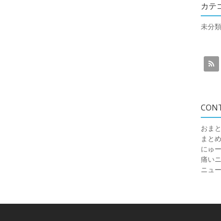
カテ
未分
CON
おまと
まと
にゅ
痛いニュ
ニュ