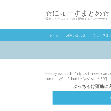
☆にゅーすまとめ☆
最新ニュースをまとめて配信するアンテナサイト
ホーム
お問い合わせ
ニュースま
[feedzy-rss feeds="https://itainews.com/
summary="no" thumb="yes" size="50"]
ぶっちゃけ蓮舫に
こ