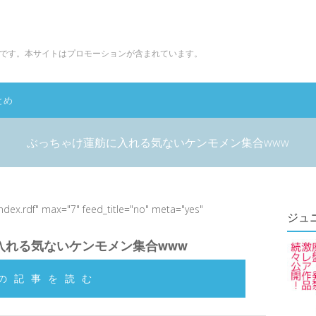
です。本サイトはプロモーションが含まれています。
とめ
ぶっちゃけ蓮舫に入れる気ないケンモメン集合www
index.rdf" max="7" feed_title="no" meta="yes"
ジュ
入れる気ないケンモメン集合www
の記事を読む