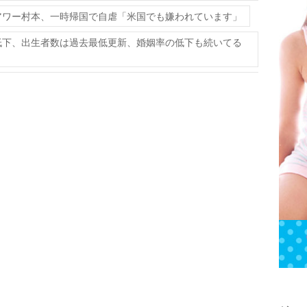
アワー村本、一時帰国で自虐「米国でも嫌われています」
低下、出生者数は過去最低更新、婚姻率の低下も続いてる