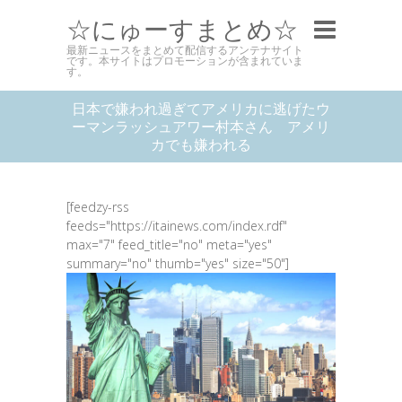
☆にゅーすまとめ☆
最新ニュースをまとめて配信するアンテナサイト
です。本サイトはプロモーションが含まれていま
す。
日本で嫌われ過ぎてアメリカに逃げたウ
ーマンラッシュアワー村本さん アメリ
カでも嫌われる
[feedzy-rss
feeds="https://itainews.com/index.rdf"
max="7" feed_title="no" meta="yes"
summary="no" thumb="yes" size="50"]