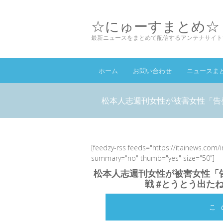
☆にゅーすまとめ☆
最新ニュースをまとめて配信するアンテナサイト
ホーム
お問い合わせ
ニュースま
松本人志週刊女性が被害女性「告発
[feedzy-rss feeds="https://itainews.com/
summary="no" thumb="yes" size="50"]
松本人志週刊女性が被害女性「告
戦 #とうとう出た
こ