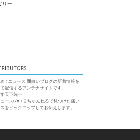
ゴリー
類
TRIBUTORS
め : ニュース
面白いブログの新着情報を
めて配信するアンテナサイトです。
ーす天下統一
ース(ﾉ∀`)
２ちゃんねるで見つけた痛い
ースをピックアップしてお伝えします。