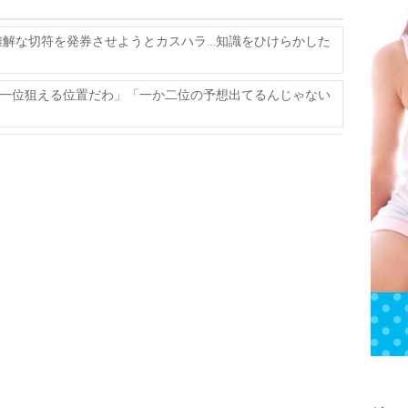
解な切符を発券させようとカスハラ…知識をひけらかした
一位狙える位置だわ」「一か二位の予想出てるんじゃない
→