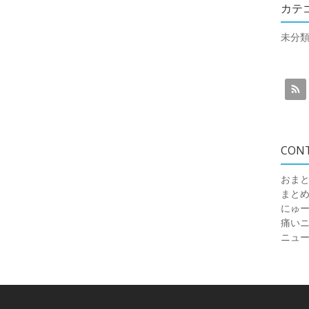
カテ
未分
CON
おまと
まと
にゅ
痛いニュ
ニュ