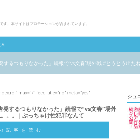
です。本サイトはプロモーションが含まれています。
とめ
するつもりなかった」続報で“vs文春”場外戦 #とうとう出たね
index.rdf" max="7" feed_title="no" meta="yes"
ジュ
発するつもりなかった」続報で“vs文春”場外
ね。。。 | ぶっちゃけ性犯罪なんて
の記事を読む