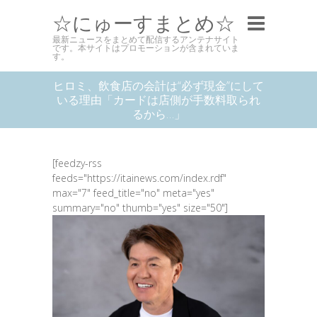
☆にゅーすまとめ☆
最新ニュースをまとめて配信するアンテナサイト
です。本サイトはプロモーションが含まれていま
す。
ヒロミ、飲食店の会計は“必ず現金”にして
いる理由「カードは店側が手数料取られ
るから…」
[feedzy-rss
feeds="https://itainews.com/index.rdf"
max="7" feed_title="no" meta="yes"
summary="no" thumb="yes" size="50"]