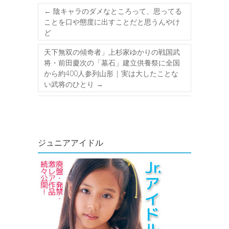
←
陰キャラのダメなところって、思ってる
ことを口や態度に出すことだと思うんやけ
ど
天下無双の傾奇者」上杉家ゆかりの戦国武
将・前田慶次の「墓石」建立供養祭に全国
から約400人参列山形 | 実は大したことな
い武将のひとり
→
ジュニアアイドル