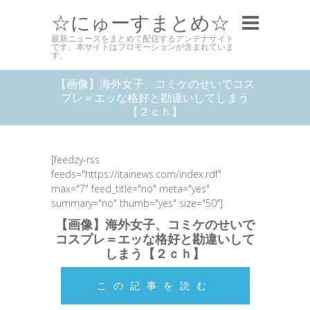
☆にゅーすまとめ☆
最新ニュースをまとめて配信するアンテナサイト
です。本サイトはプロモーションが含まれていま
す。
【画像】海外女子、コミケのせいでコス
プレ＝エッな格好と勘違いしてしまう
【２ｃｈ】
[feedzy-rss
feeds="https://itainews.com/index.rdf"
max="7" feed_title="no" meta="yes"
summary="no" thumb="yes" size="50"]
【画像】海外女子、コミケのせいで
コスプレ＝エッな格好と勘違いして
しまう【２ｃｈ】
この記事を読む