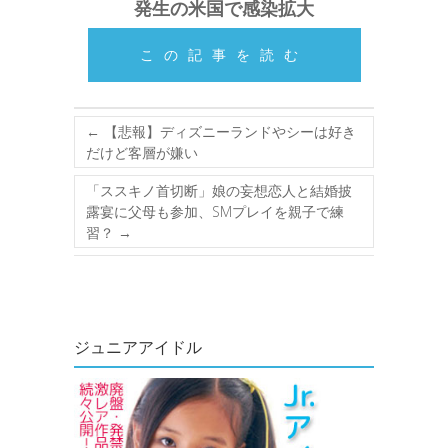
発生の米国で感染拡大
この記事を読む
←
【悲報】ディズニーランドやシーは好き
だけど客層が嫌い
「ススキノ首切断」娘の妄想恋人と結婚披
露宴に父母も参加、SMプレイを親子で練
習？
→
ジュニアアイドル