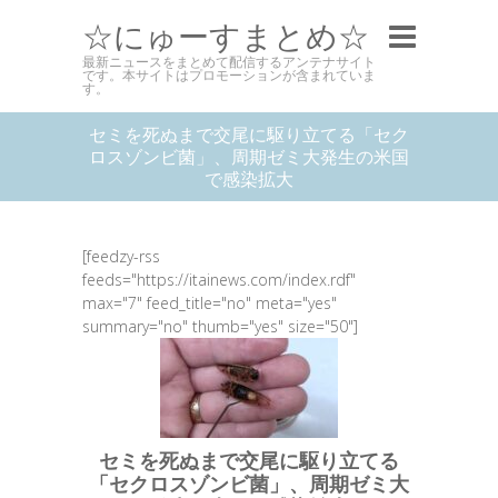
☆にゅーすまとめ☆
最新ニュースをまとめて配信するアンテナサイト
です。本サイトはプロモーションが含まれていま
す。
セミを死ぬまで交尾に駆り立てる「セク
ロスゾンビ菌」、周期ゼミ大発生の米国
で感染拡大
[feedzy-rss
feeds="https://itainews.com/index.rdf"
max="7" feed_title="no" meta="yes"
summary="no" thumb="yes" size="50"]
セミを死ぬまで交尾に駆り立てる
「セクロスゾンビ菌」、周期ゼミ大