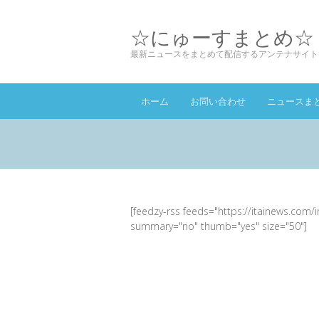
☆にゅーすまとめ☆
最新ニュースをまとめて配信するアンテナサイト
ホーム
お問い合わせ
ニュースま
[feedzy-rss feeds="https://itainews.com/
summary="no" thumb="yes" size="50"]