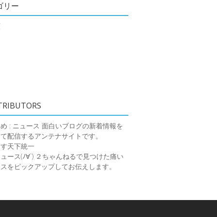
ゴリー
類
TRIBUTORS
め : ニュース
面白いブログの新着情報を
めて配信するアンテナサイトです。
ーす天下統一
ース(ﾉ∀`)
２ちゃんねるで見つけた痛い
ースをピックアップしてお伝えします。