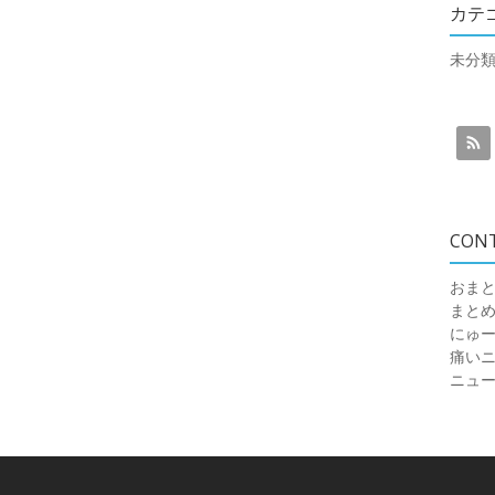
カテ
未分
CON
おまと
まと
にゅ
痛いニュ
ニュ