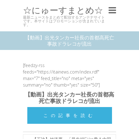
☆にゅーすまとめ☆
最新ニュースをまとめて配信するアンテナサイト
です。本サイトはプロモーションが含まれていま
す。
【動画】出光タンカー社長の首都高死亡
事故ドラレコが流出
[feedzy-rss
feeds="https://itainews.com/index.rdf"
max="7" feed_title="no" meta="yes"
summary="no" thumb="yes" size="50"]
【動画】出光タンカー社長の首都高
死亡事故ドラレコが流出
この記事を読む