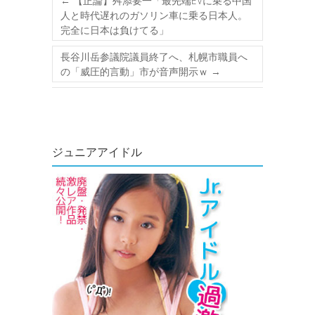
←
【正論】舛添要一「最先端EVに乗る中国
人と時代遅れのガソリン車に乗る日本人。
完全に日本は負けてる」
長谷川岳参議院議員終了へ、札幌市職員へ
の「威圧的言動」市が音声開示ｗ
→
ジュニアアイドル