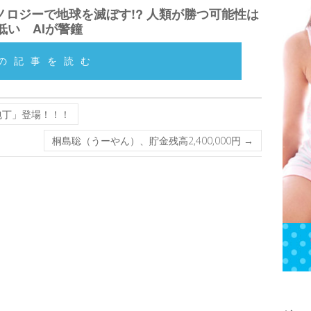
ロジーで地球を滅ぼす!? 人類が勝つ可能性は
低い AIが警鐘
の記事を読む
包丁」登場！！！
桐島聡（うーやん）、貯金残高2,400,000円
→