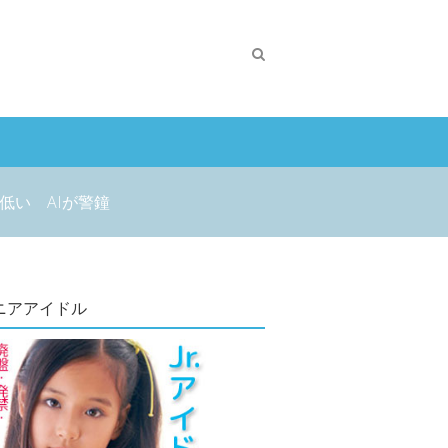
低い AIが警鐘
ニアアイドル