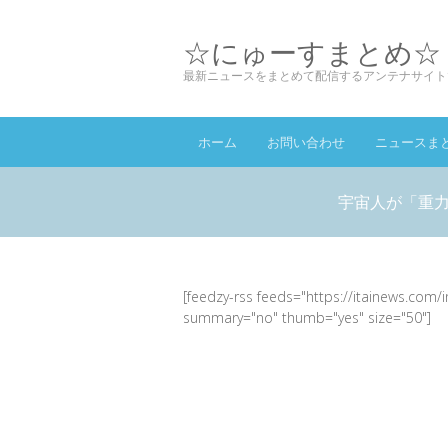
☆にゅーすまとめ☆
最新ニュースをまとめて配信するアンテナサイト
ホーム
お問い合わせ
ニュースま
宇宙人が「重力
[feedzy-rss feeds="https://itainews.com/
summary="no" thumb="yes" size="50"]