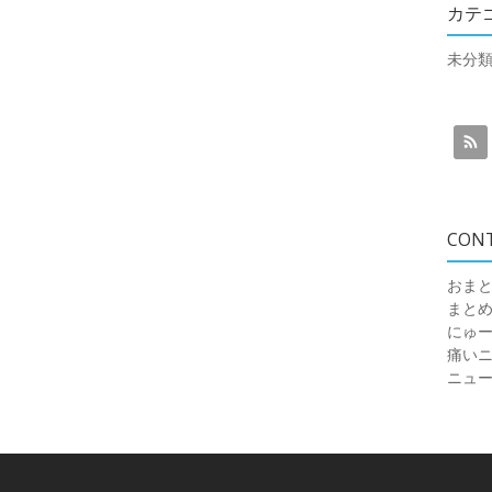
カテ
未分
CON
おまと
まと
にゅ
痛いニュ
ニュ