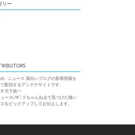
ゴリー
類
TRIBUTORS
め : ニュース
面白いブログの新着情報を
めて配信するアンテナサイトです。
ーす天下統一
ース(ﾉ∀`)
２ちゃんねるで見つけた痛い
ースをピックアップしてお伝えします。