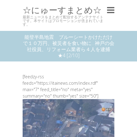
☆にゅーすまとめ☆
最新ニュースをまとめて配信するアンテナサイト
です。本サイトはプロモーションが含まれていま
す。
能登半島地震 ブルーシートかけただけ
で１０万円、被災者を食い物に…神戸の会
社役員、リフォーム業者ら４人を逮捕
★4 [2/10]
[feedzy-rss
feeds="https://itainews.com/index.rdf"
max="7" feed_title="no" meta="yes"
summary="no" thumb="yes" size="50"]