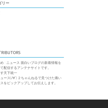
ゴリー
類
TRIBUTORS
め : ニュース
面白いブログの新着情報を
めて配信するアンテナサイトです。
ーす天下統一
ース(ﾉ∀`)
２ちゃんねるで見つけた痛い
ースをピックアップしてお伝えします。