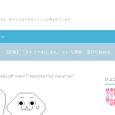
です。本サイトはプロモーションが含まれています。
とめ
【悲報】「タイミーおじさん」という蔑称 流行り始める
index.rdf" max="7" feed_title="no" meta="yes"
ジュ