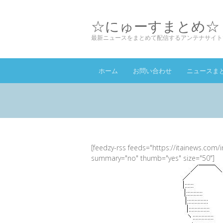
☆にゅーすまとめ☆
最新ニュースをまとめて配信するアンテナサイト
ホーム
お問い合わせ
ニュースま
[feedzy-rss feeds="https://itainews.com/
summary="no" thumb="yes" size="50"]