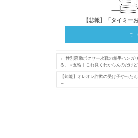
【悲報】「タイミー
こ
←
性別騒動ボクサー次戦の相手ハンガリ
る」 #五輪 | これ良くわからんのだ
【知能】オレオレ詐欺の受け子やったん
→