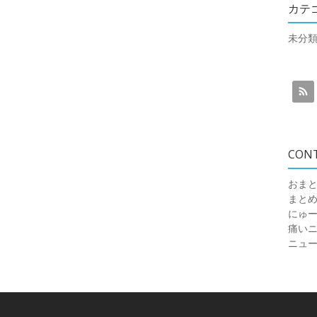
カテ
未分
CON
おまと
まと
にゅ
痛いニュ
ニュ