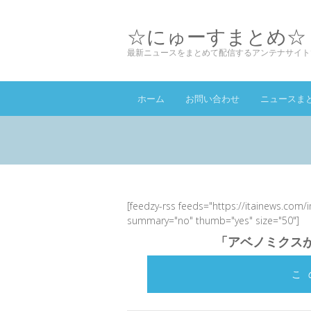
☆にゅーすまとめ☆
最新ニュースをまとめて配信するアンテナサイト
ホーム
お問い合わせ
ニュースま
[feedzy-rss feeds="https://itainews.com/
summary="no" thumb="yes" size="50"]
「アベノミクス
こ