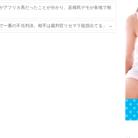
がアフリカ系だったことが分かり、反移民デモが各地で相
で一番の不当判決。相手は裁判官リセマラ疑惑出てる」
→