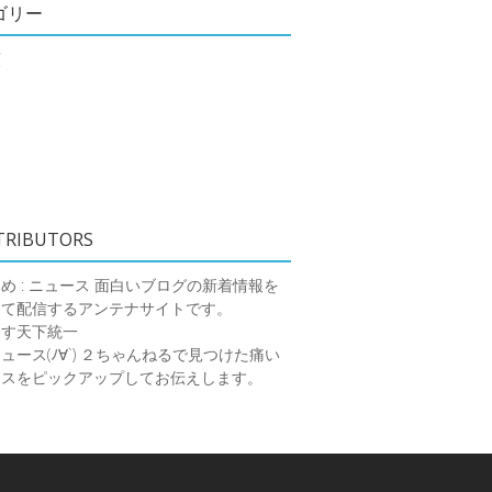
ゴリー
類
TRIBUTORS
め : ニュース
面白いブログの新着情報を
めて配信するアンテナサイトです。
ーす天下統一
ース(ﾉ∀`)
２ちゃんねるで見つけた痛い
ースをピックアップしてお伝えします。