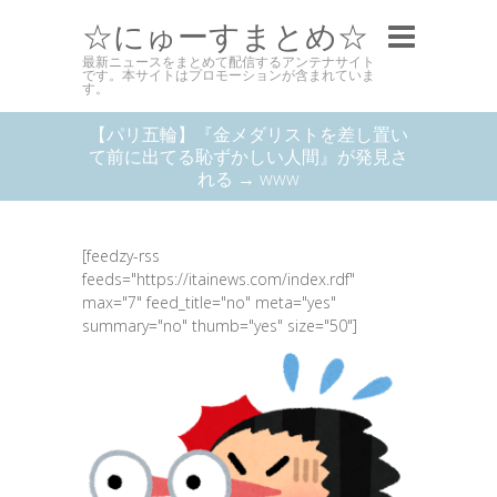
☆にゅーすまとめ☆
最新ニュースをまとめて配信するアンテナサイト
です。本サイトはプロモーションが含まれていま
す。
【パリ五輪】『金メダリストを差し置い
て前に出てる恥ずかしい人間』が発見さ
れる → www
[feedzy-rss
feeds="https://itainews.com/index.rdf"
max="7" feed_title="no" meta="yes"
summary="no" thumb="yes" size="50"]