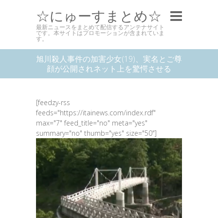
☆にゅーすまとめ☆
最新ニュースをまとめて配信するアンテナサイト
です。本サイトはプロモーションが含まれていま
す。
旭川殺人事件の加害少女(19)、実名とご尊
顔が公開されネット上を驚愕させる
[feedzy-rss
feeds="https://itainews.com/index.rdf"
max="7" feed_title="no" meta="yes"
summary="no" thumb="yes" size="50"]