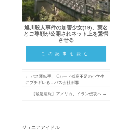
旭川殺人事件の加害少女(19)、実名
とご尊顔が公開されネット上を驚愕
させる
この記事を読む
←
バス運転手、ICカード残高不足の小学生
にブチギレる→バス会社謝罪
【緊急速報】アメリカ、イラン侵攻へ
→
ジュニアアイドル