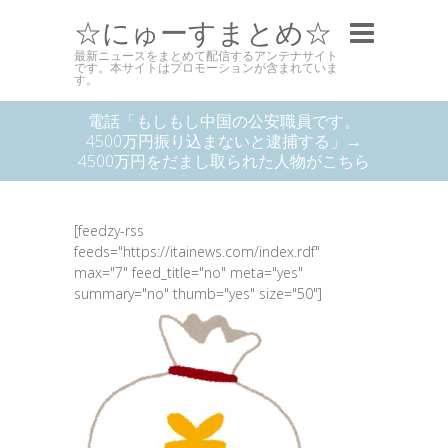
☆にゅーすまとめ☆
最新ニュースをまとめて配信するアンテナサイト
です。本サイトはプロモーションが含まれていま
す。
電話「もしもし中国の公安職員です。
4500万円振り込まないと逮捕する」→
4500万円をだまし取られた人物がこちら
[feedzy-rss
feeds="https://itainews.com/index.rdf"
max="7" feed_title="no" meta="yes"
summary="no" thumb="yes" size="50"]