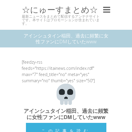
☆にゅーすまとめ☆
最新ニュースをまとめて配信するアンテナサイト
です。本サイトはプロモーションが含まれていま
す。
アインシュタイン稲田、過去に頻繁に女
性ファンにDMしていたwww
[feedzy-rss
feeds="https://itainews.com/index.rdf"
max="7" feed_title="no" meta="yes"
summary="no" thumb="yes" size="50"]
アインシュタイン稲田、過去に頻繁
に女性ファンにDMしていたwww
この記事を読む