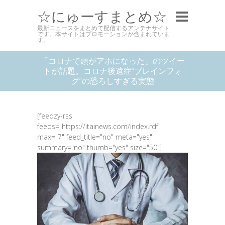
☆にゅーすまとめ☆
最新ニュースをまとめて配信するアンテナサイト
です。本サイトはプロモーションが含まれていま
す。
「コロナで頭がアホになった」のツイー
トが話題。コロナ後遺症“ブレインフォ
グ”の恐ろしすぎる実態
[feedzy-rss
feeds="https://itainews.com/index.rdf"
max="7" feed_title="no" meta="yes"
summary="no" thumb="yes" size="50"]