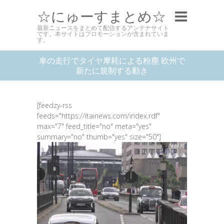
☆にゅーすまとめ☆
最新ニュースをまとめて配信するアンテナサイト
です。本サイトはプロモーションが含まれていま
す。
車の走行でタイヤ摩耗による粉塵 欧州で
新たに規制する動き
[feedzy-rss
feeds="https://itainews.com/index.rdf"
max="7" feed_title="no" meta="yes"
summary="no" thumb="yes" size="50"]