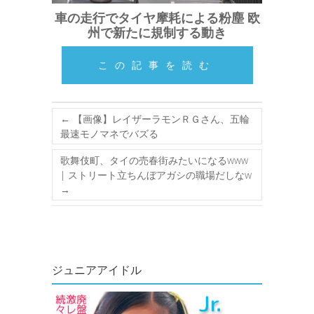
車の走行でタイヤ摩耗による粉塵 欧
州で新たに規制する動き
この記事を読む
←
【画像】レイザーラモンＲＧさん、五輪
最速モノマネでバズる
歌舞伎町、タイの売春街みたいになるwww
| ストリート立ちんぼアガシの職場だしなw
→
ジュニアアイドル