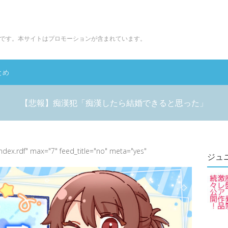
です。本サイトはプロモーションが含まれています。
とめ
【悲報】痴漢犯「痴漢したら結婚できると思った」
index.rdf" max="7" feed_title="no" meta="yes"
ジュ