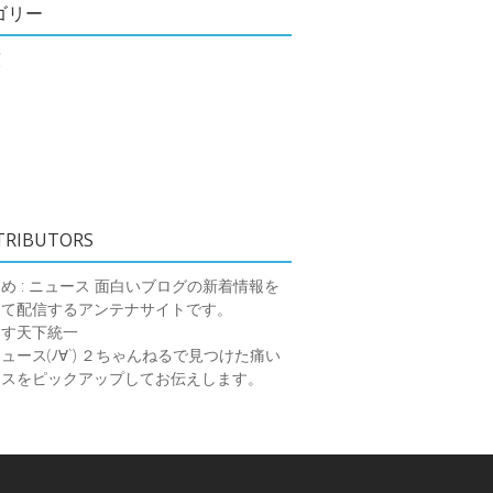
ゴリー
類
TRIBUTORS
め : ニュース
面白いブログの新着情報を
めて配信するアンテナサイトです。
ーす天下統一
ース(ﾉ∀`)
２ちゃんねるで見つけた痛い
ースをピックアップしてお伝えします。