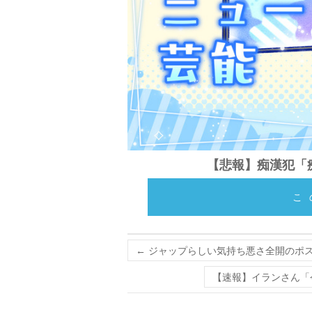
【悲報】痴漢犯「
こ
←
ジャップらしい気持ち悪さ全開のポス
【速報】イランさん「