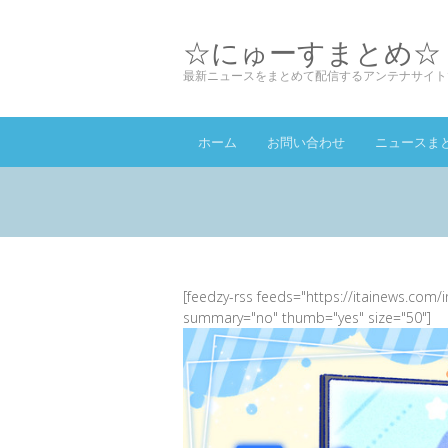
☆にゅーすまとめ☆
最新ニュースをまとめて配信するアンテナサイト
ホーム
お問い合わせ
ニュースま
[feedzy-rss feeds="https://itainews.com/
summary="no" thumb="yes" size="50"]