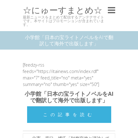
☆にゅーすまとめ☆
最新ニュースをまとめて配信するアンテナサイト
です。本サイトはプロモーションが含まれていま
す。
小学館「日本の宝ライトノベルをAIで翻
訳して海外で出版します」
[feedzy-rss
feeds="https://itainews.com/index.rdf"
max="7" feed_title="no" meta="yes"
summary="no" thumb="yes" size="50"]
小学館「日本の宝ライトノベルをAI
で翻訳して海外で出版します」
この記事を読む