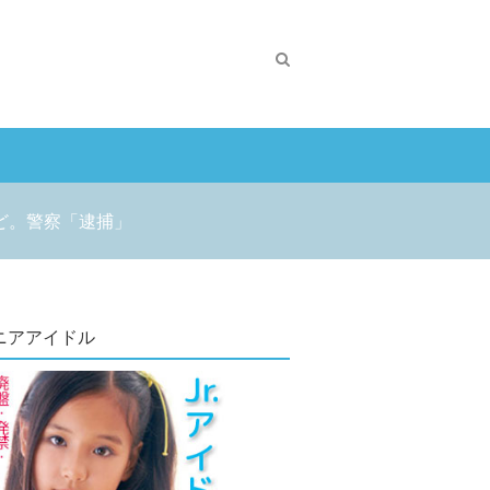
ど。警察「逮捕」
ニアアイドル