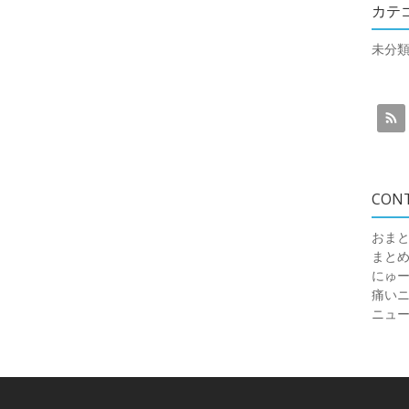
カテ
未分
CON
おまと
まと
にゅ
痛いニュ
ニュ