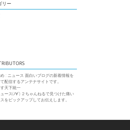
ゴリー
類
TRIBUTORS
め : ニュース
面白いブログの新着情報を
めて配信するアンテナサイトです。
ーす天下統一
ース(ﾉ∀`)
２ちゃんねるで見つけた痛い
ースをピックアップしてお伝えします。