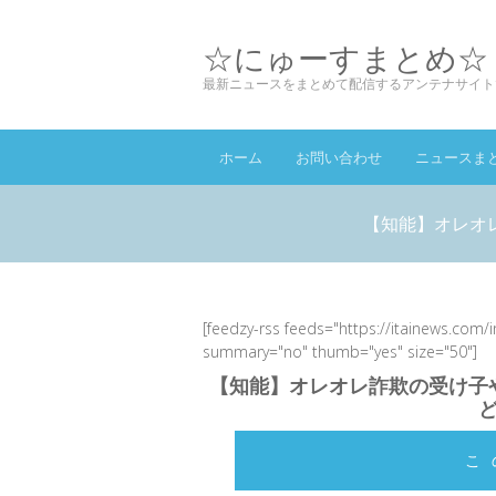
☆にゅーすまとめ☆
最新ニュースをまとめて配信するアンテナサイト
ホーム
お問い合わせ
ニュースま
【知能】オレオ
[feedzy-rss feeds="https://itainews.com/
summary="no" thumb="yes" size="50"]
【知能】オレオレ詐欺の受け子
こ