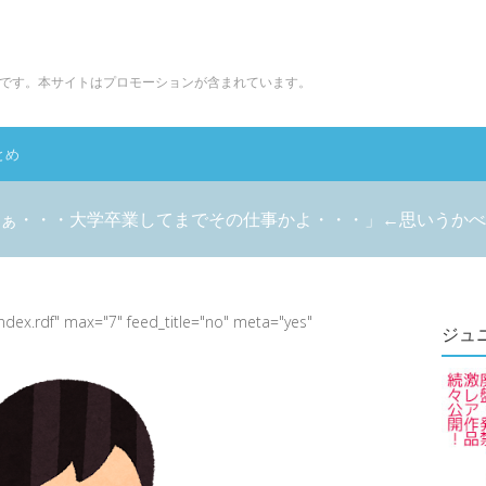
です。本サイトはプロモーションが含まれています。
とめ
ぁ・・・大学卒業してまでその仕事かよ・・・」←思いうかべ
index.rdf" max="7" feed_title="no" meta="yes"
ジュ