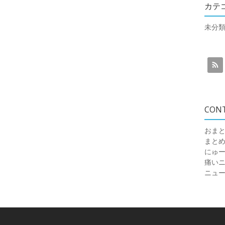
カテ
未分
CON
おまと
まと
にゅ
痛いニュ
ニュ