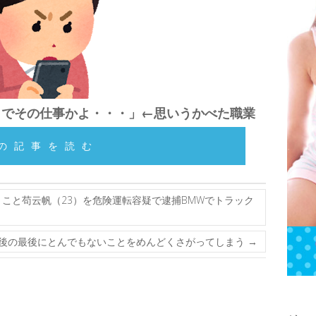
までその仕事かよ・・・」←思いうかべた職業
の記事を読む
こと苟云帆（23）を危険運転容疑で逮捕BMWでトラック
後の最後にとんでもないことをめんどくさがってしまう
→