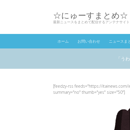
☆にゅーすまとめ☆
最新ニュースをまとめて配信するアンテナサイト
ホーム
お問い合わせ
ニュースま
「うわ
[feedzy-rss feeds="https://itainews.com/
summary="no" thumb="yes" size="50"]