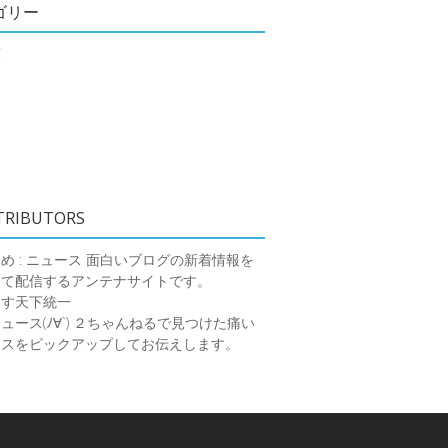
ゴリー
類
TRIBUTORS
め : ニュース
面白いブログの新着情報を
めて配信するアンテナサイトです。
ーす天下統一
ース(ﾉ∀`)
２ちゃんねるで見つけた痛い
ースをピックアップしてお伝えします。