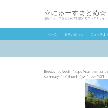
☆にゅーすまとめ☆
最新ニュースをまとめて配信するアンテナサイト
ホーム
お問い合わせ
ニュースま
[feedzy-rss feeds="https://itainews.com/
summary="no" thumb="yes" size="50"]