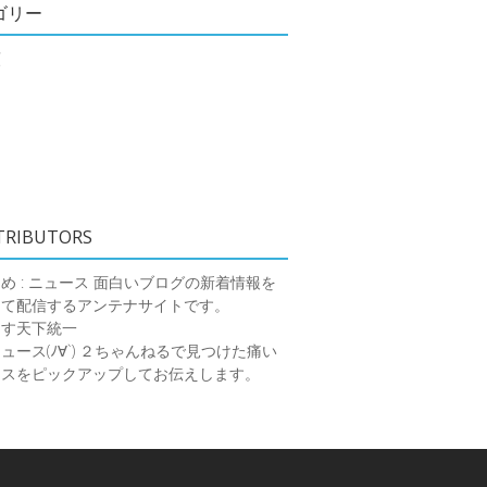
ゴリー
類
TRIBUTORS
め : ニュース
面白いブログの新着情報を
めて配信するアンテナサイトです。
ーす天下統一
ース(ﾉ∀`)
２ちゃんねるで見つけた痛い
ースをピックアップしてお伝えします。