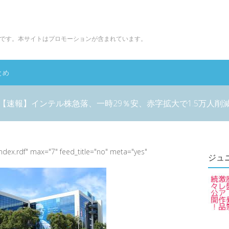
です。本サイトはプロモーションが含まれています。
とめ
【速報】インテル株急落、一時29％安、赤字拡大で1.5万人削
index.rdf" max="7" feed_title="no" meta="yes"
ジュ