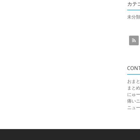
カテ
未分
CON
おまと
まと
にゅ
痛いニュ
ニュ