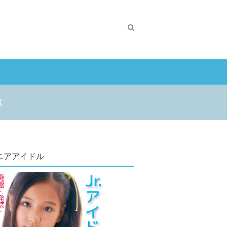
減
ニアアイドル