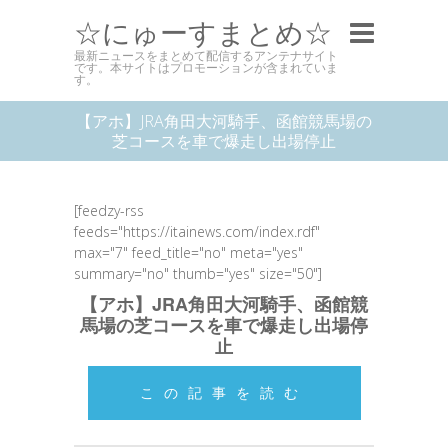
☆にゅーすまとめ☆
最新ニュースをまとめて配信するアンテナサイト
です。本サイトはプロモーションが含まれていま
す。
【アホ】JRA角田大河騎手、函館競馬場の
芝コースを車で爆走し出場停止
[feedzy-rss
feeds="https://itainews.com/index.rdf"
max="7" feed_title="no" meta="yes"
summary="no" thumb="yes" size="50"]
【アホ】JRA角田大河騎手、函館競
馬場の芝コースを車で爆走し出場停
止
この記事を読む