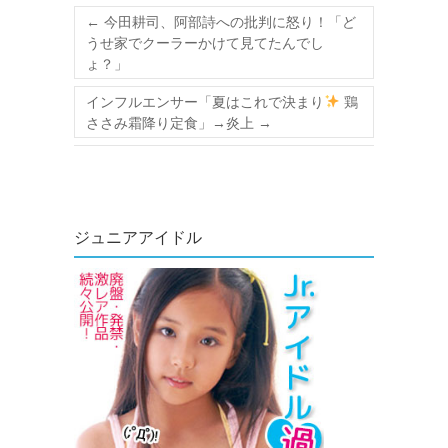
←
今田耕司、阿部詩への批判に怒り！「ど
うせ家でクーラーかけて見てたんでし
ょ？」
インフルエンサー「夏はこれで決まり
鶏
ささみ霜降り定食」→炎上
→
ジュニアアイドル