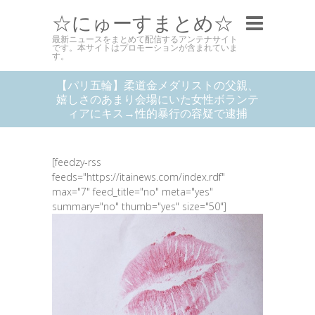
☆にゅーすまとめ☆
最新ニュースをまとめて配信するアンテナサイト
です。本サイトはプロモーションが含まれていま
す。
【パリ五輪】柔道金メダリストの父親、
嬉しさのあまり会場にいた女性ボランテ
ィアにキス→性的暴行の容疑で逮捕
[feedzy-rss
feeds="https://itainews.com/index.rdf"
max="7" feed_title="no" meta="yes"
summary="no" thumb="yes" size="50"]