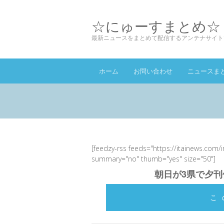
☆にゅーすまとめ☆
最新ニュースをまとめて配信するアンテナサイト
ホーム
お問い合わせ
ニュースま
[feedzy-rss feeds="https://itainews.com/
summary="no" thumb="yes" size="50"]
朝日が3県で夕刊
こ