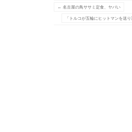
←
名古屋の鳥ササミ定食、ヤバい
「トルコが五輪にヒットマンを送り