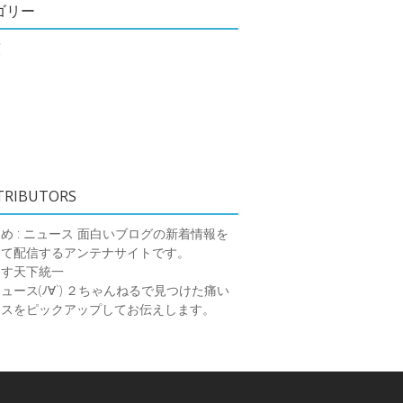
ゴリー
類
TRIBUTORS
め : ニュース
面白いブログの新着情報を
めて配信するアンテナサイトです。
ーす天下統一
ース(ﾉ∀`)
２ちゃんねるで見つけた痛い
ースをピックアップしてお伝えします。