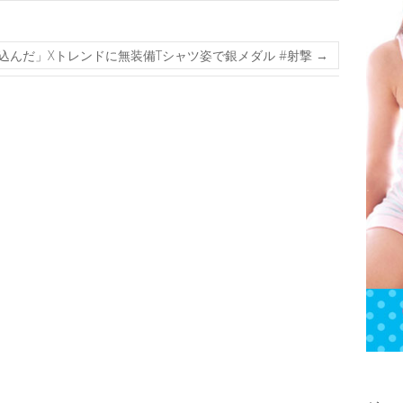
込んだ」Xトレンドに無装備Tシャツ姿で銀メダル #射撃
→