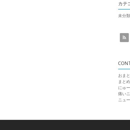
カテ
未分
CON
おまと
まと
にゅ
痛いニュ
ニュ