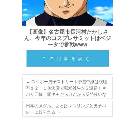
【画像】名古屋市長河村たかしさ
ん、今年のコスプレサミットはベジ
ータで参戦www
この記事を読む
←
スケボー男子ストリート予選中継は視聴
率１２・１％決勝で堀米雄斗が２連覇！ #
パリ五輪 | 陽キャだらけだから反発凄いな
日本のメダル、あとはレスリングと男子バ
レーに絞られる
→