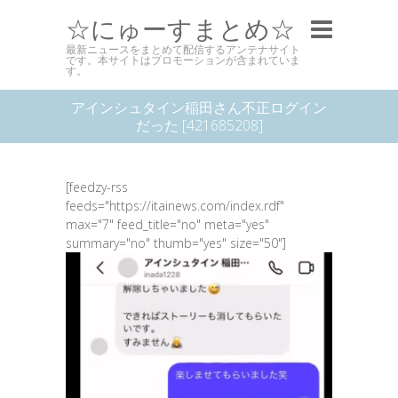
☆にゅーすまとめ☆
最新ニュースをまとめて配信するアンテナサイト
です。本サイトはプロモーションが含まれていま
す。
アインシュタイン稲田さん不正ログイン
だった [421685208]
[feedzy-rss
feeds="https://itainews.com/index.rdf"
max="7" feed_title="no" meta="yes"
summary="no" thumb="yes" size="50"]