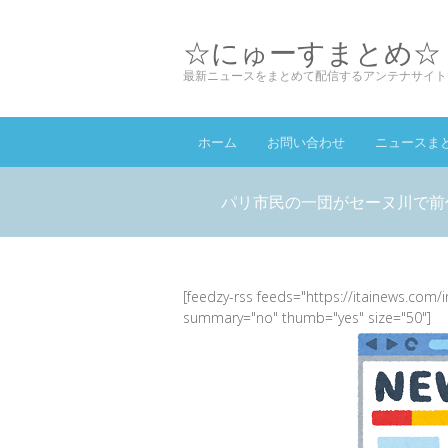
☆にゅーすまとめ☆
最新ニュースをまとめて配信するアンテナサイト
ホーム
お問い合わせ
ニュースま
パリ市民の一団がセーヌ川で前代
[feedzy-rss feeds="https://itainews.com/
summary="no" thumb="yes" size="50"]