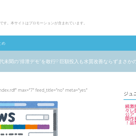
です。本サイトはプロモーションが含まれています。
とめ
未聞の“排泄デモ”を敢行!? 巨額投入も水質改善ならずまさ
index.rdf" max="7" feed_title="no" meta="yes"
ジュ