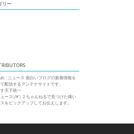
ゴリー
類
TRIBUTORS
め : ニュース
面白いブログの新着情報を
めて配信するアンテナサイトです。
ーす天下統一
ース(ﾉ∀`)
２ちゃんねるで見つけた痛い
ースをピックアップしてお伝えします。