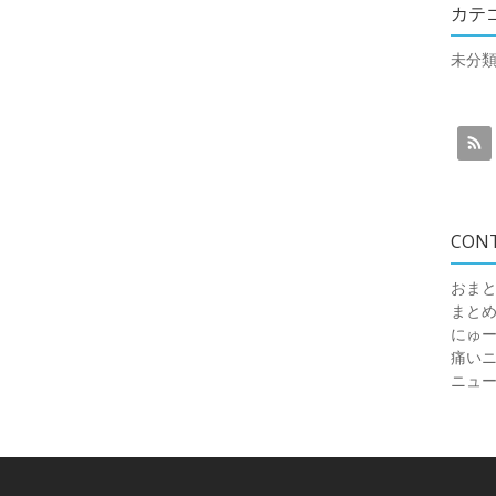
カテ
未分
CON
おまと
まと
にゅ
痛いニュ
ニュ