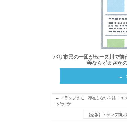
パリ市民の一団がセーヌ川で前代
善ならずまさか
こ
←
トランプさん、存在しない単語「imbot
ったのか
【悲報】トランプ前大