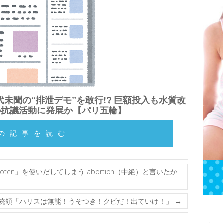
未聞の“排泄デモ”を敢行!? 巨額投入も水質改
の抗議活動に発展か【パリ五輪】
の記事を読む
en」を使いだしてしまう abortion（中絶）と言いたか
統領「ハリスは無能！うそつき！クビだ！出ていけ！」
→