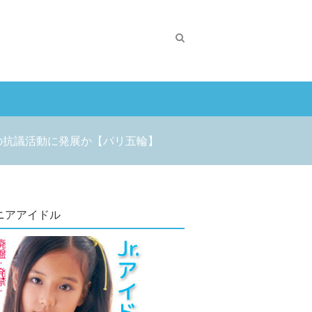
かの抗議活動に発展か【パリ五輪】
ニアアイドル