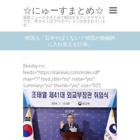
☆にゅーすまとめ☆
最新ニュースをまとめて配信するアンテナサイト
です。本サイトはプロモーションが含まれていま
す。
韓国人「日本やばくない？韓国が積極的
に入れ替えを計画」
[feedzy-rss
feeds="https://itainews.com/index.rdf"
max="7" feed_title="no" meta="yes"
summary="no" thumb="yes" size="50"]