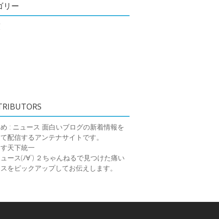
ゴリー
類
TRIBUTORS
め : ニュース
面白いブログの新着情報を
めて配信するアンテナサイトです。
ーす天下統一
ース(ﾉ∀`)
２ちゃんねるで見つけた痛い
ースをピックアップしてお伝えします。