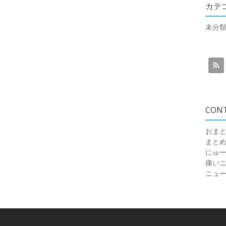
カテ
未分
CON
おまと
まと
にゅ
痛いニュ
ニュ