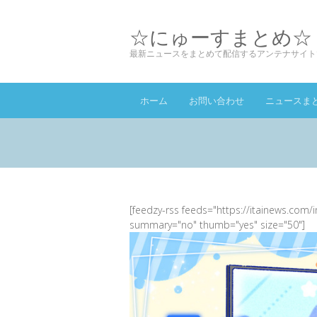
☆にゅーすまとめ☆
最新ニュースをまとめて配信するアンテナサイト
ホーム
お問い合わせ
ニュースま
[feedzy-rss feeds="https://itainews.com/
summary="no" thumb="yes" size="50"]