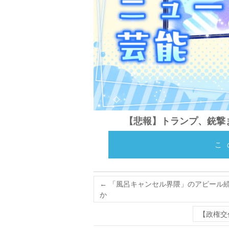
【悲報】トランプ、銃撃
こ
←
「風呂キャンセル界隈」のアピール続
か
【政権交