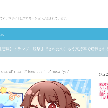
です。本サイトはプロモーションが含まれています。
とめ
【悲報】トランプ、銃撃までされたのにもう支持率で逆転され
index.rdf" max="7" feed_title="no" meta="yes"
ジュ