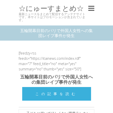
☆にゅーすまとめ☆
最新ニュースをまとめて配信するアンテナサイト
です。本サイトはプロモーションが含まれていま
す。
五輪開幕目前のパリで外国人女性への集
団レイプ事件が発生
[feedzy-rss
feeds="https://itainews.com/index.rdf"
max="7" feed_title="no" meta="yes"
summary="no" thumb="yes" size="50"]
五輪開幕目前のパリで外国人女性へ
の集団レイプ事件が発生
この記事を読む