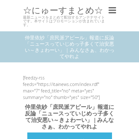
☆にゅーすまとめ☆
最新ニュースをまとめて配信するアンテナサイト
です。本サイトはプロモーションが含まれていま
す。
仲里依紗「庶民派アピール」報道に反論
「ニュースっていじめっ子多くて治安悪
い～きょわーい」 | みんなさぁ、わかっ
てやれよ
[feedzy-rss
feeds="https://itainews.com/index.rdf"
max="7" feed_title="no" meta="yes"
summary="no" thumb="yes" size="50"]
仲里依紗「庶民派アピール」報道に
反論「ニュースっていじめっ子多く
て治安悪い～きょわーい」 | みんな
さぁ、わかってやれよ